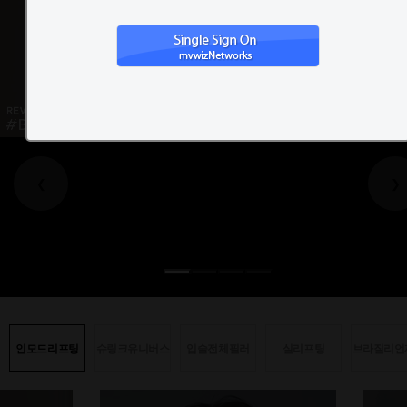
❮
❯
인모드리프팅
슈링크유니버스
입술전체필러
실리프팅
브라질리언