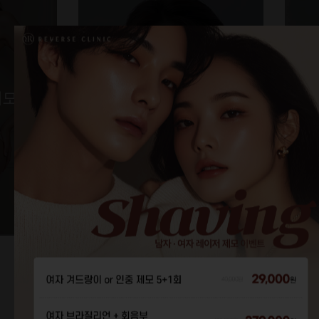
슈
제모
인모드 FX
원
99,000원