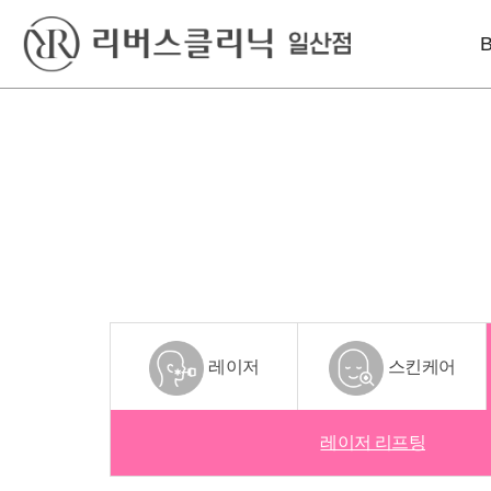
베스트
레이저
리프팅
실리프팅
엑셀V플러스
인모드리프팅
S라인 바디필러
피코토닝
슈링크유니버스
울쎄라
시크릿레이저
올리지오X
윤곽 GPC
프락셀
덴서티리프팅
울쎄라
레이저
스킨케어
튠페이스
실리프팅
레이저 리프팅