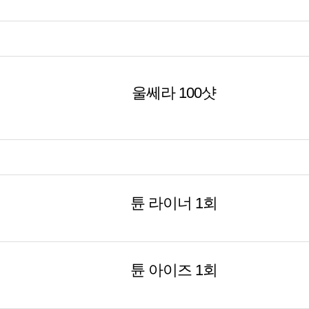
울쎄라 100샷
튠 라이너 1회
튠 아이즈 1회