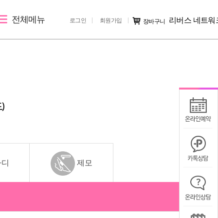
전체메뉴
리버스 네트워
로그인
회원가입
장바구니
레이저 제모
리버스 소개
커뮤니티
여자레이저제모
지점 소개
시술후기
남자레이저제모
리버스 소개
전후사진
)
러
지점 가맹문의
미디어IN
공지사항
칭찬/불만
바디
제모