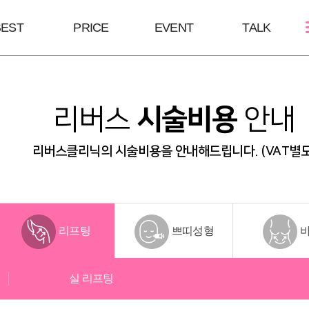
BEST
PRICE
EVENT
TALK
스킨케어
쁘띠성형
바디/체형
리버스
시술비용
안내
골드PTT
보톡스
울핏
필링Mall
윤곽 GPC
바디 GPC
리버스클리닉의 시술비용을 안내해드립니다. (VAT별도
MTS
브이올렛
S라인 바디필
LDM
필러
안티에이징
리프팅
쁘띠성형
실 리프팅