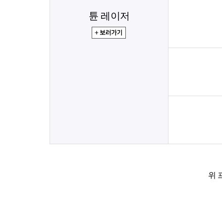
튠 레이저
위 