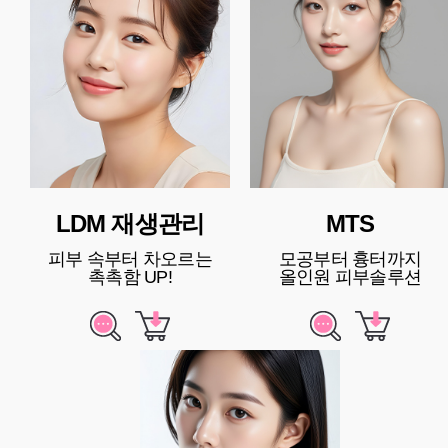
LDM 재생관리
MTS
피부 속부터 차오르는
모공부터 흉터까지
촉촉함 UP!
올인원 피부솔루션