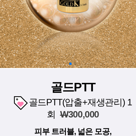
골드PTT
골드PTT(압출+재생관리) 1
회
W
300,000
피부 트러블, 넓은 모공,