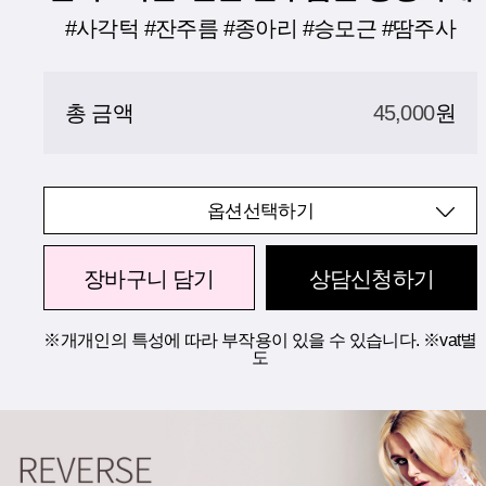
#사각턱 #잔주름 #종아리 #승모근 #땀주사
총 금액
45,000
원
옵션선택하기
장바구니 담기
상담신청하기
※개개인의 특성에 따라 부작용이 있을 수 있습니다. ※vat별
도