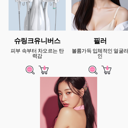
슈링크유니버스
필러
피부 속부터 차오르는 탄
볼륨가득 입체적인 얼굴
력감
인