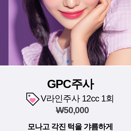
GPC주사
V라인주사 12cc 1회
W
50,000
모나고 각진 턱을 갸름하게