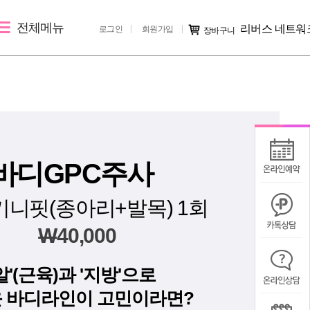
전체메뉴
리버스 네트워
로그인
회원가입
장바구니
레이저 제모
리버스 소개
커뮤니티
여자레이저제모
지점 소개
시술후기
남자레이저제모
리버스 소개
전후사진
러
지점 가맹문의
미디어IN
바디GPC주사
공지사항
키니핏(종아리+발목) 1회
칭찬/불만
W
40,000
알'(근육)과 '지방'으로
 바디라인이 고민이라면?