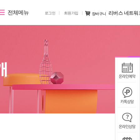
전체메뉴
리버스 네트워
로그인
회원가입
장바구니
레이저 제모
리버스 소개
커뮤니티
여자레이저제모
지점 소개
시술후기
남자레이저제모
리버스 소개
전후사진
러
지점 가맹문의
미디어IN
공지사항
칭찬/불만