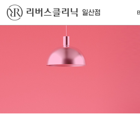
베스트
레이저
리프팅
실리프팅
엑셀V플러스
인모드리프팅
S라인 바디필러
피코토닝
슈링크유니버스
울쎄라
시크릿레이저
올리지오X
윤곽 GPC
프락셀
덴서티리프팅
울쎄라
튠페이스
실리프팅