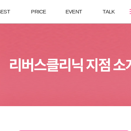
BEST
PRICE
EVENT
TALK
스킨케어
쁘띠성형
바디/체형
골드PTT
보톡스
울핏
필링Mall
윤곽 GPC
바디 GPC
MTS
브이올렛
S라인 바디필
LDM
필러
안티에이징