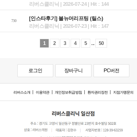
리버스클리닉 | 2026-07-24 | Hit : 144
[인스타후기] 볼뉴머리프팅 (릴스)
730
리버스클리닉 | 2026-07-23 | Hit : 147
1
2
3
4
5
...
50
로그인
장바구니
PC버전
리버스소개
이용약관
개인정보취급방침
환자권리장전
지점가맹문의