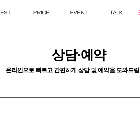
BEST
PRICE
EVENT
TALK
스킨케어
쁘띠성형
바디/체형
상담·예약
골드PTT
보톡스
울핏
필링Mall
윤곽 GPC
바디 GPC
온라인으로 빠르고 간편하게 상담 및 예약을 도와드립
MTS
브이올렛
S라인 바디필
LDM
필러
안티에이징