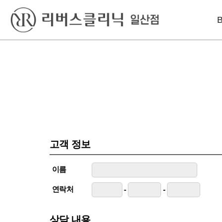
베스트
레이저
리프팅
실리프팅
엑셀V플러스
인모드리프팅
S라인 바디필러
피코토닝
슈링크유니버스
울쎄라
시크릿레이저
올리지오X
윤곽 GPC
프락셀
덴서티리프팅
고객 정보
울쎄라
튠페이스
이름
실리프팅
연락처
-
-
상담 내용