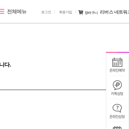
전체메뉴
리버스 네트워
로그인
회원가입
장바구니
레이저 제모
리버스 소개
커뮤니티
여자레이저제모
지점 소개
시술후기
남자레이저제모
리버스 소개
전후사진
니다.
러
지점 가맹문의
미디어IN
공지사항
칭찬/불만