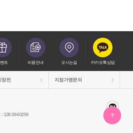
벤트
비용안내
오시는길
카카오톡상담
리장전
지점가맹문의
128-39-63259
?