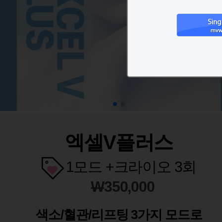
엑셀V플러스
1모드 +크라이오 3회
W
350,000
색소/혈관/리프팅 3가지 모드로