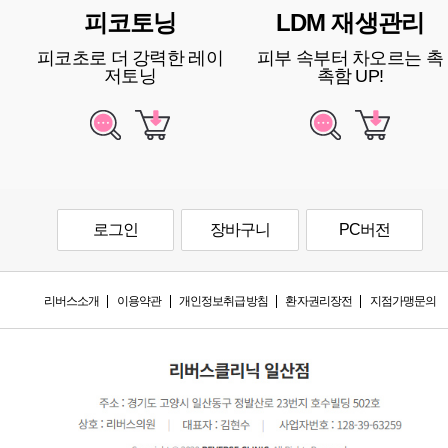
피코토닝
LDM 재생관리
피코초로 더 강력한 레이
피부 속부터 차오르는 촉
저토닝
촉함 UP!
로그인
장바구니
PC버전
리버스소개
이용약관
개인정보취급방침
환자권리장전
지점가맹문의