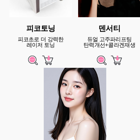
피코토닝
덴서티
피코초로 더 강력한
듀얼 고주파리프팅
레이저 토닝
탄력개선+콜라겐재생