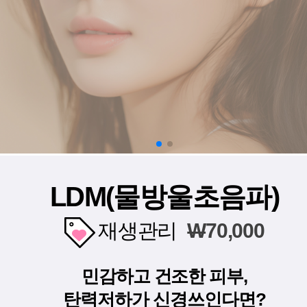
LDM(물방울초음파)
재생관리
W
70,000
민감하고 건조한 피부,
탄력저하가 신경쓰인다면?