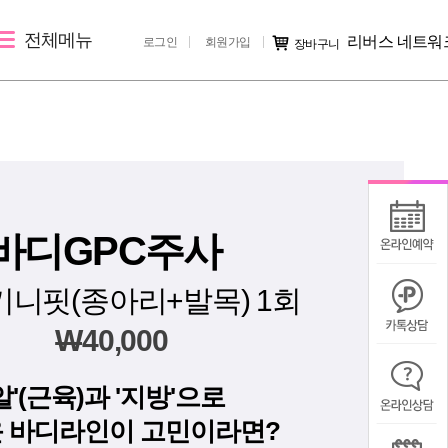
전체메뉴
리버스 네트워
로그인
회원가입
장바구니
레이저 제모
리버스 소개
커뮤니티
여자레이저제모
지점 소개
시술후기
남자레이저제모
리버스 소개
전후사진
러
지점 가맹문의
미디어IN
바디GPC주사
공지사항
키니핏(종아리+발목) 1회
칭찬/불만
W
40,000
알'(근육)과 '지방'으로
 바디라인이 고민이라면?