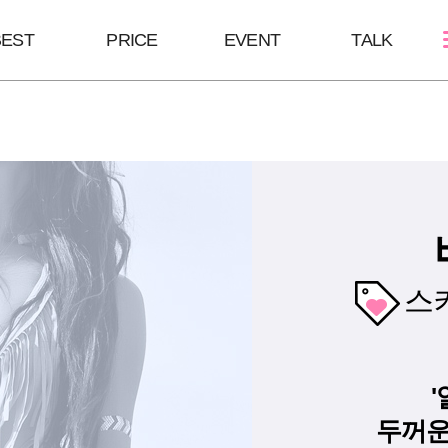
BEST
PRICE
EVENT
TALK
스킨케어
쁘띠성형
바디/체형
골드PTT
보톡스
울핏
필링Mall
윤곽 GPC
바디 GPC
MTS
브이올렛
S라인 바디필
LDM
필러
스
안티에이징
'
두꺼운