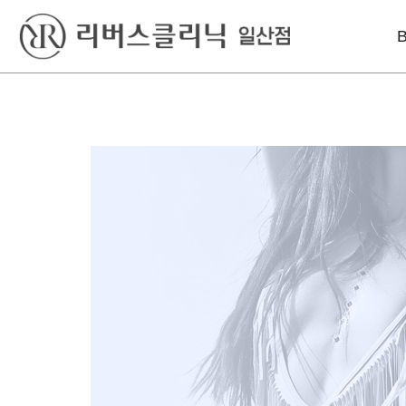
베스트
레이저
리프팅
실리프팅
엑셀V플러스
인모드리프팅
S라인 바디필러
피코토닝
슈링크유니버스
울쎄라
시크릿레이저
올리지오X
윤곽 GPC
프락셀
덴서티리프팅
울쎄라
튠페이스
실리프팅