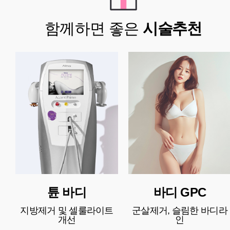
함께하면 좋은
시술추천
튠 바디
바디 GPC
지방제거 및 셀룰라이트
군살제거, 슬림한 바디라
개선
인