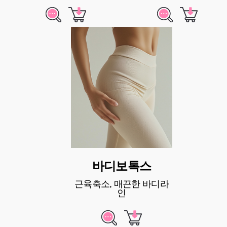
바디보톡스
근육축소, 매끈한 바디라
인