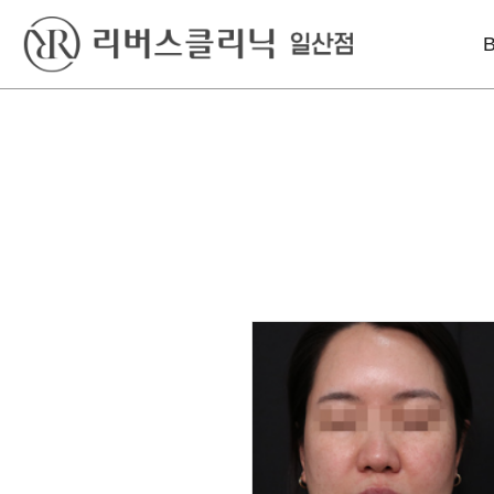
베스트
레이저
리프팅
실리프팅
엑셀V플러스
인모드리프팅
S라인 바디필러
피코토닝
슈링크유니버스
울쎄라
시크릿레이저
올리지오X
윤곽 GPC
프락셀
덴서티리프팅
울쎄라
튠페이스
실리프팅