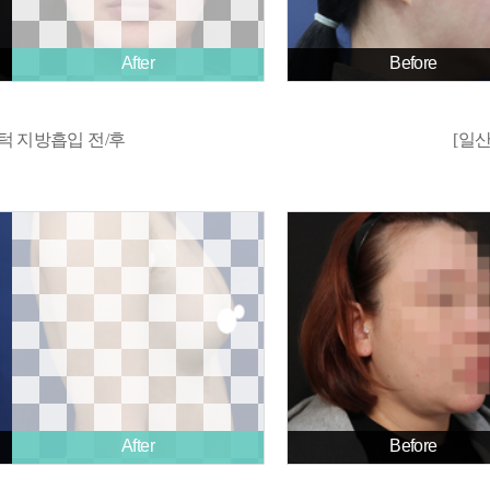
After
Before
턱 지방흡입 전/후
[일
After
Before