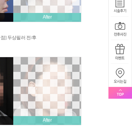
After
산점] 두상필러 전/후
After