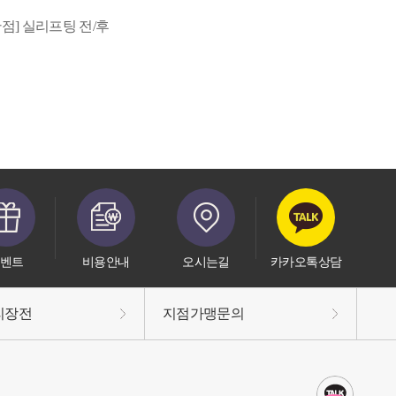
산점] 실리프팅 전/후
벤트
비용안내
오시는길
카카오톡상담
리장전
지점가맹문의