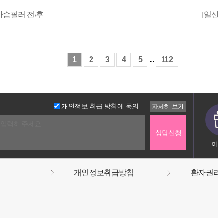
가슴필러 전/후
[일
1
2
3
4
5
...
112
개인정보 취급 방침에 동의
이
개인정보취급방침
환자권