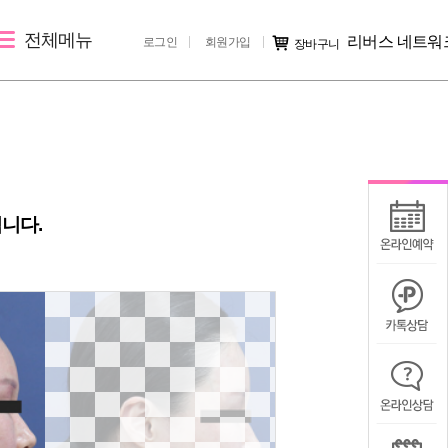
전체메뉴
리버스 네트워
로그인
회원가입
장바구니
레이저 제모
리버스 소개
커뮤니티
여자레이저제모
지점 소개
시술후기
남자레이저제모
리버스 소개
전후사진
니다.
러
지점 가맹문의
미디어IN
공지사항
칭찬/불만