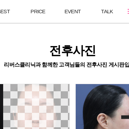
BEST
PRICE
EVENT
TALK
스킨케어
쁘띠성형
바디/체형
전후사진
골드PTT
보톡스
울핏
필링Mall
윤곽 GPC
바디 GPC
리버스클리닉과 함께한 고객님들의 전후사진 게시판입
MTS
브이올렛
S라인 바디필
LDM
필러
안티에이징