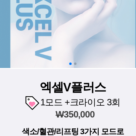
엑셀V플러스
1모드 +크라이오 3회
W
350,000
색소/혈관/리프팅 3가지 모드로