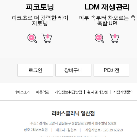
피코토닝
LDM 재생관리
피코초로 더 강력한 레이
피부 속부터 차오르는 촉
저토닝
촉함 UP!
로그인
장바구니
PC버전
리버스소개
이용약관
개인정보취급방침
환자권리장전
지점가맹문의