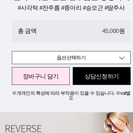
#사각턱 #잔주름 #종아리 #승모근 #땀주사
총 금액
45,000
원
옵션선택하기
장바구니 담기
상담신청하기
※개개인의 특성에 따라 부작용이 있을 수 있습니다. ※vat별
도