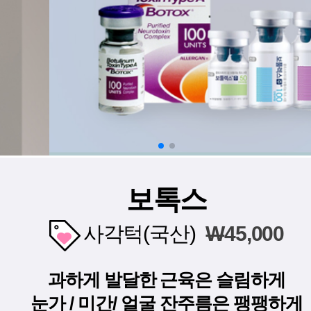
보톡스
사각턱(국산)
W
45,000
과하게 발달한 근육은 슬림하게
눈가 / 미간/ 얼굴 잔주름은 팽팽하게