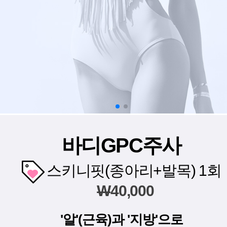
바디GPC주사
스키니핏(종아리+발목) 1회
W
40,000
'알'(근육)과 '지방'으로