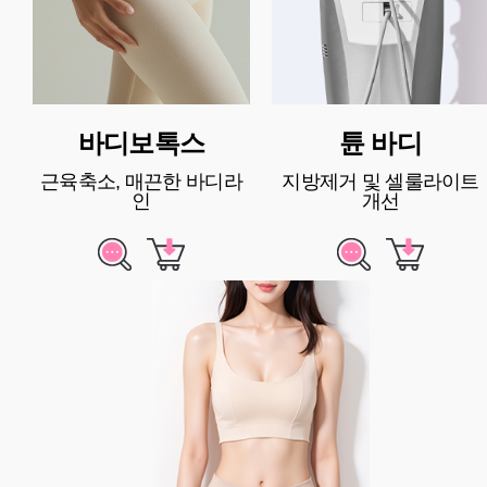
바디보톡스
튠 바디
근육축소, 매끈한 바디라
지방제거 및 셀룰라이트
인
개선