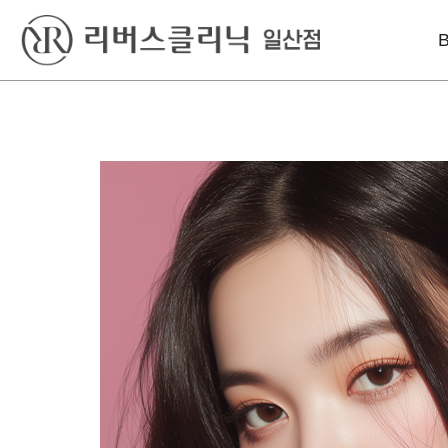
베스트
레이저
리프팅
실리프팅
엑셀V플러스
인모드리프팅
S라인 바디필러
피코토닝
슈링크유니버스
울쎄라
시크릿레이저
올리지오X
윤곽 GPC
프락셀
덴서티리프팅
울쎄라
튠페이스
실리프팅