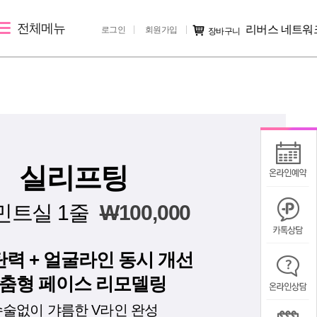
전체메뉴
리버스 네트워
로그인
회원가입
장바구니
레이저 제모
리버스 소개
커뮤니티
여자레이저제모
지점 소개
시술후기
남자레이저제모
리버스 소개
전후사진
러
지점 가맹문의
미디어IN
실리프팅
공지사항
민트실 1줄
W
100,000
칭찬/불만
력 + 얼굴라인 동시 개선
춤형 페이스 리모델링
수술없이 갸름한 V라인 완성