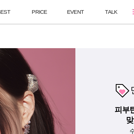
BEST
PRICE
EVENT
TALK
스킨케어
쁘띠성형
바디/체형
골드PTT
보톡스
울핏
필링Mall
윤곽 GPC
바디 GPC
MTS
브이올렛
S라인 바디필
LDM
필러
안티에이징
피부탄
맞