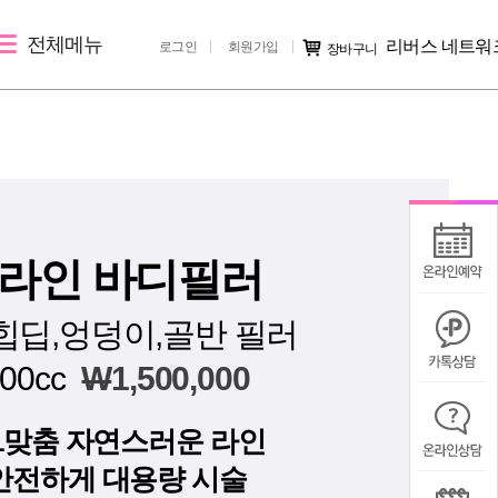
전체메뉴
리버스 네트워
로그인
회원가입
장바구니
레이저 제모
리버스 소개
커뮤니티
여자레이저제모
지점 소개
시술후기
남자레이저제모
리버스 소개
전후사진
러
지점 가맹문의
미디어IN
S라인 바디필러
공지사항
힙딥,엉덩이,골반 필러
칭찬/불만
00cc
W
1,500,000
:1맞춤 자연스러운 라인
안전하게 대용량 시술