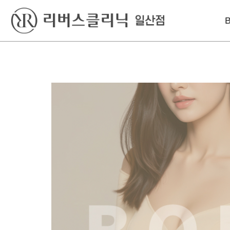
베스트
레이저
리프팅
실리프팅
엑셀V플러스
인모드리프팅
S라인 바디필러
피코토닝
슈링크유니버스
울쎄라
시크릿레이저
올리지오X
윤곽 GPC
프락셀
덴서티리프팅
울쎄라
튠페이스
실리프팅