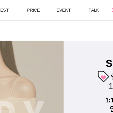
BEST
PRICE
EVENT
TALK
스킨케어
쁘띠성형
바디/체형
골드PTT
보톡스
울핏
필링Mall
윤곽 GPC
바디 GPC
MTS
브이올렛
S라인 바디필
LDM
필러
안티에이징
1
1