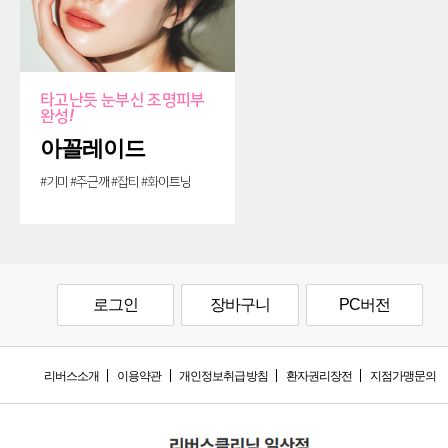
타고난듯 눈부신 조명피부
완성
!
아꼴레이드
#기미 #주근깨 #잡티 #화이트닝
로그인
장바구니
PC버전
리버스소개
이용약관
개인정보취급방침
환자권리장전
지점가맹문의