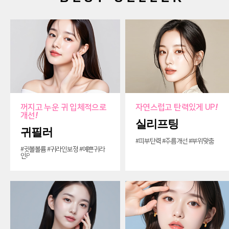
꺼지고 누운 귀 입체적으로
자연스럽고 탄력있게 UP
!
개선
!
실리프팅
귀필러
#피부탄력 #주름개선 #부위맞춤
#귓볼볼륨 #귀라인보정 #예쁜귀라
인P