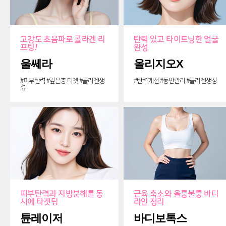
고강도 초음파로 콜라겐 리
탄력 있고 타이트닝한 얼굴
프팅
!
완성
울쎄라
올리지오X
#피부탄력 #깊은층 타겟 #콜라겐생
#탄력개선 #동안관리 #콜라겐생성
성
피부탄력과 지방분해를 동
근육 축소와 울퉁불퉁 바디
시에 타겟팅
라인 정리
튠레이저
바디보톡스