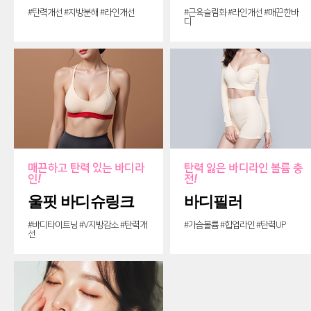
#탄력개선 #지방분해 #라인개선
#근육슬림화 #라인개선 #매끈한바
디
매끈하고 탄력 있는 바디라
탄력 잃은 바디라인 볼륨 충
인
!
전
!
울핏 바디슈링크
바디필러
#바디타이트닝 #V지방감소 #탄력개
#가슴볼륨 #힙업라인 #탄력UP
선